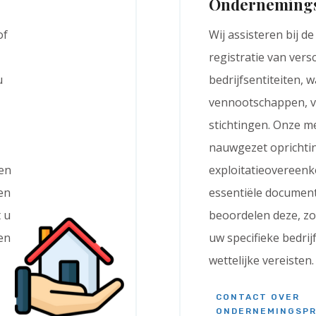
Ondernemings
of
Wij assisteren bij de
registratie van vers
u
bedrijfsentiteiten, 
vennootschappen, v
stichtingen. Onze m
nauwgezet oprichtin
gen
exploitatieovereen
en
essentiële documen
t u
beoordelen deze, zo
en
uw specifieke bedrij
wettelijke vereisten.
CONTACT OVER
ONDERNEMINGSPR