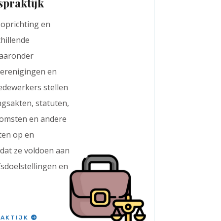
praktijk
 oprichting en
chillende
waaronder
erenigingen en
edewerkers stellen
gsakten, statuten,
komsten en andere
ten op en
dat ze voldoen aan
fsdoelstellingen en
AKTIJK