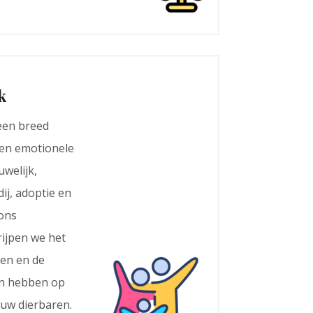
k
een breed
 en emotionele
welijk,
ij, adoptie en
 ons
ijpen we het
en en de
en hebben op
 uw dierbaren.