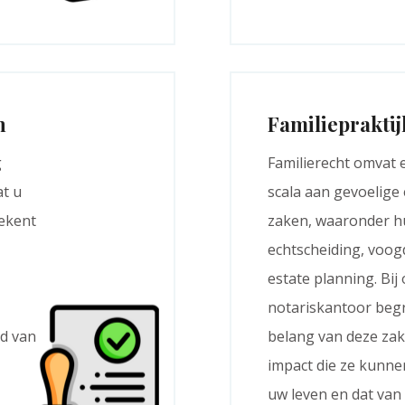
n
Familiepraktij
g
Familierecht omvat 
at u
scala aan gevoelige
tekent
zaken, waaronder hu
echtscheiding, voogd
estate planning. Bij
notariskantoor begr
id van
belang van deze zak
impact die ze kunn
uw leven en dat van