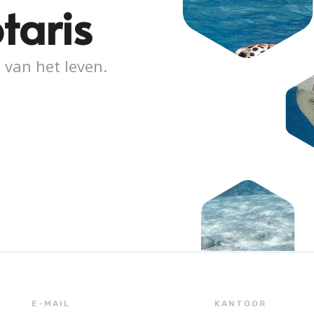
taris
 van het leven.
E-MAIL
KANTOOR